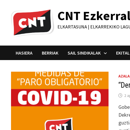
Skip
CNT Ezkerra
to
content
ELKARTASUNA | ELKARREKIKO LAG
HASIERA
BERRIAK
SAIL SINDIKALAK
EKITAL
Blog
AZALA
“Der
2 a
Gobe
Dekre
guzt