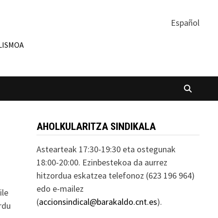
Español
LISMOA
AHOLKULARITZA SINDIKALA
Astearteak 17:30-19:30 eta ostegunak
18:00-20:00. Ezinbestekoa da aurrez
hitzordua eskatzea telefonoz (623 196 964)
edo e-mailez
ile
(
accionsindical@barakaldo.cnt.es
).
rdu