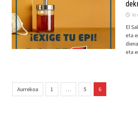
dek
31 
El Sa
eta e
diena
eta 
Posts
Aurrekoa
1
…
5
6
pagination