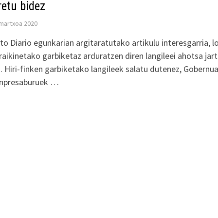
retu bidez
martxoa 2020
lto Diario egunkarian argitaratutako artikulu interesgarria, l
raikinetako garbiketaz arduratzen diren langileei ahotsa jar
. Hiri-finken garbiketako langileek salatu dutenez, Gobernu
enpresaburuek …