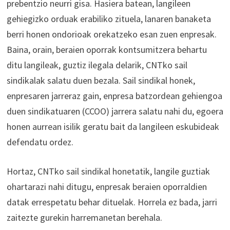
prebentzio neurri gisa. Hasiera batean, langileen
gehiegizko orduak erabiliko zituela, lanaren banaketa
berri honen ondorioak orekatzeko esan zuen enpresak.
Baina, orain, beraien oporrak kontsumitzera behartu
ditu langileak, guztiz ilegala delarik, CNTko sail
sindikalak salatu duen bezala. Sail sindikal honek,
enpresaren jarreraz gain, enpresa batzordean gehiengoa
duen sindikatuaren (CCOO) jarrera salatu nahi du, egoera
honen aurrean isilik geratu bait da langileen eskubideak
defendatu ordez.
Hortaz, CNTko sail sindikal honetatik, langile guztiak
ohartarazi nahi ditugu, enpresak beraien oporraldien
datak errespetatu behar dituelak. Horrela ez bada, jarri
zaitezte gurekin harremanetan berehala.