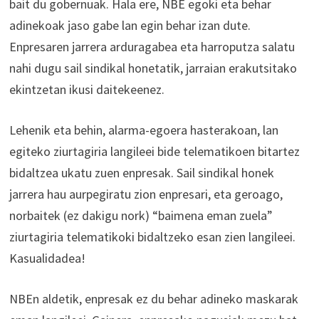
bait du gobernuak. Hala ere, NBE egoki eta behar
adinekoak jaso gabe lan egin behar izan dute.
Enpresaren jarrera arduragabea eta harroputza salatu
nahi dugu sail sindikal honetatik, jarraian erakutsitako
ekintzetan ikusi daitekeenez.
Lehenik eta behin, alarma-egoera hasterakoan, lan
egiteko ziurtagiria langileei bide telematikoen bitartez
bidaltzea ukatu zuen enpresak. Sail sindikal honek
jarrera hau aurpegiratu zion enpresari, eta geroago,
norbaitek (ez dakigu nork) “baimena eman zuela”
ziurtagiria telematikoki bidaltzeko esan zien langileei.
Kasualidadea!
NBEn aldetik, enpresak ez du behar adineko maskarak