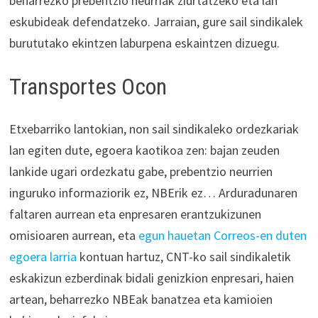
beharrezko prebentzio neurriak ziurtatzeko eta lan
eskubideak defendatzeko. Jarraian, gure sail sindikalek
burututako ekintzen laburpena eskaintzen dizuegu.
Transportes Ocon
Etxebarriko lantokian, non sail sindikaleko ordezkariak
lan egiten dute, egoera kaotikoa zen: bajan zeuden
lankide ugari ordezkatu gabe, prebentzio neurrien
inguruko informaziorik ez, NBErik ez… Arduradunaren
faltaren aurrean eta enpresaren erantzukizunen
omisioaren aurrean, eta
egun hauetan Correos-en duten
egoera larria
kontuan hartuz, CNT-ko sail sindikaletik
eskakizun ezberdinak bidali genizkion enpresari, haien
artean, beharrezko NBEak banatzea eta kamioien