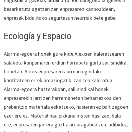
nagusiak argazkiak bidali ditu non bulegoko langileekin
besarkatuta agetzen zen enpresaren kanpoaldean,
enpresak bidalitako segurtasun neurriak bete gabe.
Ecología y Espacio
Alarma-egoera honek gure kide Alexisen kaleratzearen
salaketa kanpainaren erdian harrapatu gaitu sail sindikal
honetan. Alexis enpresaren aurrean egindako
kantitateen erreklamaziogatik izan zen kaleratua.
Alarma-egoera hasterakoan, sail-sindikal honek
enpresarekin jarri zen harremanetan beharrezkoa den
prebentzio materiala eskatzeko, hasieran ez bait zegoen
ezer ere ez. Material hau pixkana iristen hasi zen, hala
ere, enpresaren jarrera guztiz arduragabea zen, adibidez,