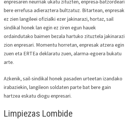
enpresaren neurriak ukatu zituzten, enpresa-batzordeari
bere errefusa adieraztera bultzatuz. Bitartean, enpresak
ez zien langileei ofizialki ezer jakinarazi, hortaz, sail
sindikal honek lan egin ez ziren egun hauek
ordaindutako baimen bezala hartuko zituztela jakinarazi
zion enpresari. Momentu horretan, enpresak atzera egin
zuen eta ERTEa deklaratu zuen, alarma-egoera bukatu
arte.
Azkenik, sail-sindikal honek pasaden urteetan izandako
irabaziekin, langileon soldaten parte bat bere gain
hartzea eskatu diogu enpresari.
Limpiezas Lombide