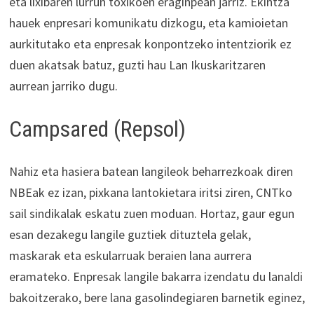
eta lixibaren lurrun toxikoen eraginpean jarriz. Ekintza
hauek enpresari komunikatu dizkogu, eta kamioietan
aurkitutako eta enpresak konpontzeko intentziorik ez
duen akatsak batuz, guzti hau Lan Ikuskaritzaren
aurrean jarriko dugu.
Campsared (Repsol)
Nahiz eta hasiera batean langileok beharrezkoak diren
NBEak ez izan, pixkana lantokietara iritsi ziren, CNTko
sail sindikalak eskatu zuen moduan. Hortaz, gaur egun
esan dezakegu langile guztiek dituztela gelak,
maskarak eta eskularruak beraien lana aurrera
eramateko. Enpresak langile bakarra izendatu du lanaldi
bakoitzerako, bere lana gasolindegiaren barnetik eginez,