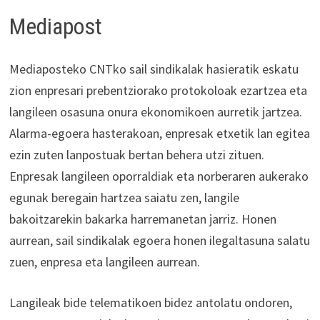
Mediapost
Mediaposteko CNTko sail sindikalak hasieratik eskatu
zion enpresari prebentziorako protokoloak ezartzea eta
langileen osasuna onura ekonomikoen aurretik jartzea.
Alarma-egoera hasterakoan, enpresak etxetik lan egitea
ezin zuten lanpostuak bertan behera utzi zituen.
Enpresak langileen oporraldiak eta norberaren aukerako
egunak beregain hartzea saiatu zen, langile
bakoitzarekin bakarka harremanetan jarriz. Honen
aurrean, sail sindikalak egoera honen ilegaltasuna salatu
zuen, enpresa eta langileen aurrean.
Langileak bide telematikoen bidez antolatu ondoren,