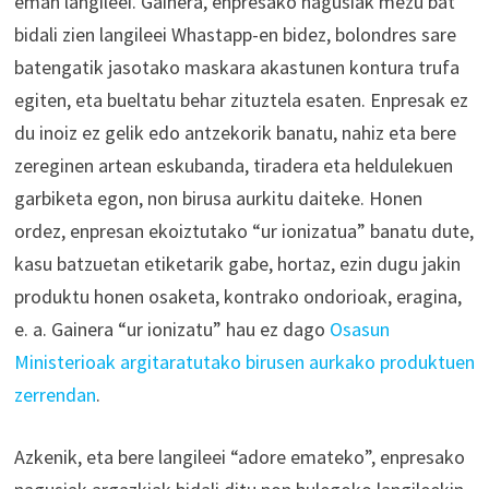
eman langileei. Gainera, enpresako nagusiak mezu bat
bidali zien langileei Whastapp-en bidez, bolondres sare
batengatik jasotako maskara akastunen kontura trufa
egiten, eta bueltatu behar zituztela esaten. Enpresak ez
du inoiz ez gelik edo antzekorik banatu, nahiz eta bere
zereginen artean eskubanda, tiradera eta heldulekuen
garbiketa egon, non birusa aurkitu daiteke. Honen
ordez, enpresan ekoiztutako “ur ionizatua” banatu dute,
kasu batzuetan etiketarik gabe, hortaz, ezin dugu jakin
produktu honen osaketa, kontrako ondorioak, eragina,
e. a. Gainera “ur ionizatu” hau ez dago
Osasun
Ministerioak argitaratutako birusen aurkako produktuen
zerrendan
.
Azkenik, eta bere langileei “adore emateko”, enpresako