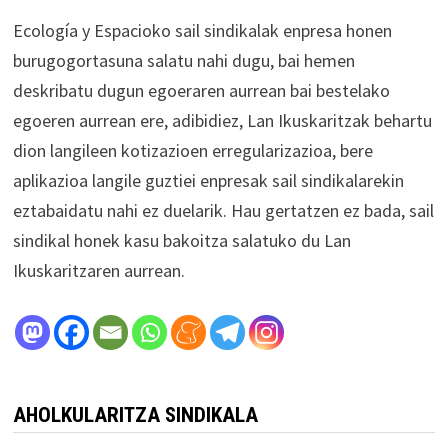
Ecología y Espacioko sail sindikalak enpresa honen
burugogortasuna salatu nahi dugu, bai hemen
deskribatu dugun egoeraren aurrean bai bestelako
egoeren aurrean ere, adibidiez, Lan Ikuskaritzak behartu
dion langileen kotizazioen erregularizazioa, bere
aplikazioa langile guztiei enpresak sail sindikalarekin
eztabaidatu nahi ez duelarik. Hau gertatzen ez bada, sail
sindikal honek kasu bakoitza salatuko du Lan
Ikuskaritzaren aurrean.
AHOLKULARITZA SINDIKALA