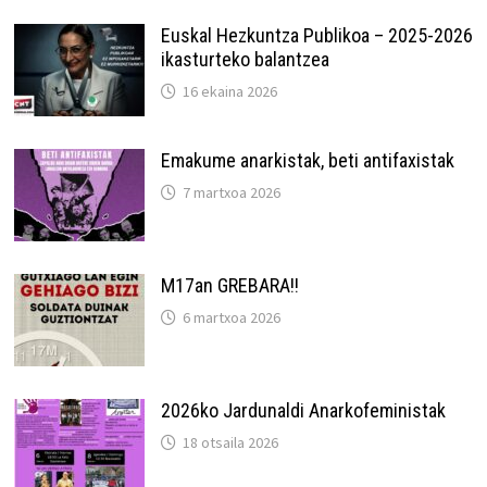
Euskal Hezkuntza Publikoa – 2025-2026
ikasturteko balantzea
16 ekaina 2026
Emakume anarkistak, beti antifaxistak
7 martxoa 2026
M17an GREBARA!!
6 martxoa 2026
2026ko Jardunaldi Anarkofeministak
18 otsaila 2026