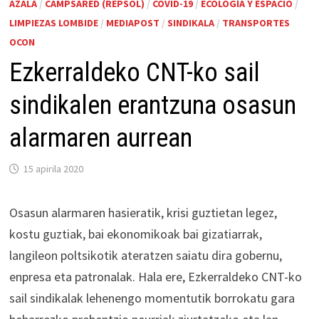
AZALA
/
CAMPSARED (REPSOL)
/
COVID-19
/
ECOLOGÍA Y ESPACIO
/
LIMPIEZAS LOMBIDE
/
MEDIAPOST
/
SINDIKALA
/
TRANSPORTES
OCON
Ezkerraldeko CNT-ko sail
sindikalen erantzuna osasun
alarmaren aurrean
15 apirila 2020
Osasun alarmaren hasieratik, krisi guztietan legez,
kostu guztiak, bai ekonomikoak bai gizatiarrak,
langileon poltsikotik ateratzen saiatu dira gobernu,
enpresa eta patronalak. Hala ere, Ezkerraldeko CNT-ko
sail sindikalak lehenengo momentutik borrokatu gara