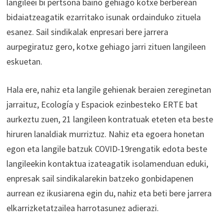
langileei bi pertsona baino gehiago kotxe berberean
bidaiatzeagatik ezarritako isunak ordainduko zituela
esanez. Sail sindikalak enpresari bere jarrera
aurpegiratuz gero, kotxe gehiago jarri zituen langileen
eskuetan.
Hala ere, nahiz eta langile gehienak beraien zereginetan
jarraituz, Ecología y Espaciok ezinbesteko ERTE bat
aurkeztu zuen, 21 langileen kontratuak eteten eta beste
hiruren lanaldiak murriztuz. Nahiz eta egoera honetan
egon eta langile batzuk COVID-19rengatik edota beste
langileekin kontaktua izateagatik isolamenduan eduki,
enpresak sail sindikalarekin batzeko gonbidapenen
aurrean ez ikusiarena egin du, nahiz eta beti bere jarrera
elkarrizketatzailea harrotasunez adierazi.