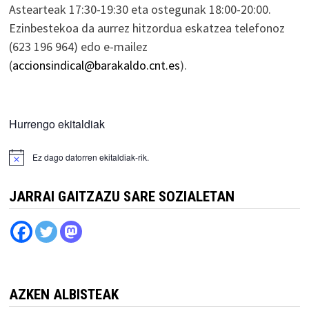
Astearteak 17:30-19:30 eta ostegunak 18:00-20:00.
Ezinbestekoa da aurrez hitzordua eskatzea telefonoz
(623 196 964) edo e-mailez
(
accionsindical@barakaldo.cnt.es
).
Hurrengo ekitaldiak
Ez dago datorren ekitaldiak-rik.
JARRAI GAITZAZU SARE SOZIALETAN
AZKEN ALBISTEAK