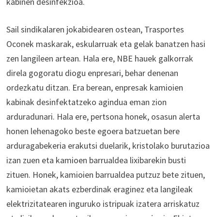
kabinen desinfekzioa.
Sail sindikalaren jokabidearen ostean, Trasportes
Oconek maskarak, eskularruak eta gelak banatzen hasi
zen langileen artean. Hala ere, NBE hauek galkorrak
direla gogoratu diogu enpresari, behar denenan
ordezkatu ditzan. Era berean, enpresak kamioien
kabinak desinfektatzeko agindua eman zion
arduradunari. Hala ere, pertsona honek, osasun alerta
honen lehenagoko beste egoera batzuetan bere
arduragabekeria erakutsi duelarik, kristolako burutazioa
izan zuen eta kamioen barrualdea lixibarekin busti
zituen. Honek, kamioien barrualdea putzuz bete zituen,
kamioietan akats ezberdinak eraginez eta langileak
elektrizitatearen inguruko istripuak izatera arriskatuz