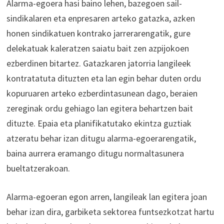
Alarma-egoera hasi baino lehen, bazegoen sail-
sindikalaren eta enpresaren arteko gatazka, azken
honen sindikatuen kontrako jarrerarengatik, gure
delekatuak kaleratzen saiatu bait zen azpijokoen
ezberdinen bitartez. Gatazkaren jatorria langileek
kontratatuta dituzten eta lan egin behar duten ordu
kopuruaren arteko ezberdintasunean dago, beraien
zereginak ordu gehiago lan egitera behartzen bait
dituzte. Epaia eta planifikatutako ekintza guztiak
atzeratu behar izan ditugu alarma-egoerarengatik,
baina aurrera eramango ditugu normaltasunera
bueltatzerakoan.
Alarma-egoeran egon arren, langileak lan egitera joan
behar izan dira, garbiketa sektorea funtsezkotzat hartu