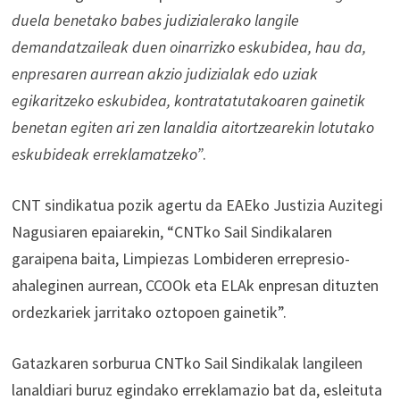
duela benetako babes judizialerako langile
demandatzaileak duen oinarrizko eskubidea, hau da,
enpresaren aurrean akzio judizialak edo uziak
egikaritzeko eskubidea, kontratatutakoaren gainetik
benetan egiten ari zen lanaldia aitortzearekin lotutako
eskubideak erreklamatzeko”
.
CNT sindikatua pozik agertu da EAEko Justizia Auzitegi
Nagusiaren epaiarekin, “CNTko Sail Sindikalaren
garaipena baita, Limpiezas Lombideren errepresio-
ahaleginen aurrean, CCOOk eta ELAk enpresan dituzten
ordezkariek jarritako oztopoen gainetik”.
Gatazkaren sorburua CNTko Sail Sindikalak langileen
lanaldiari buruz egindako erreklamazio bat da, esleituta