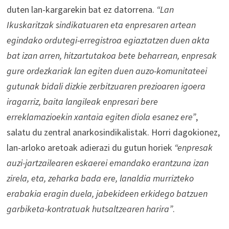
duten lan-kargarekin bat ez datorrena.
“Lan
Ikuskaritzak sindikatuaren eta enpresaren artean
egindako ordutegi-erregistroa egiaztatzen duen akta
bat izan arren, hitzartutakoa bete beharrean, enpresak
gure ordezkariak lan egiten duen auzo-komunitateei
gutunak bidali dizkie zerbitzuaren prezioaren igoera
iragarriz, baita langileak enpresari bere
erreklamazioekin xantaia egiten diola esanez ere”
,
salatu du zentral anarkosindikalistak. Horri dagokionez,
lan-arloko aretoak adierazi du gutun horiek
“enpresak
auzi-jartzailearen eskaerei emandako erantzuna izan
zirela, eta, zeharka bada ere, lanaldia murrizteko
erabakia eragin duela, jabekideen erkidego batzuen
garbiketa-kontratuak hutsaltzearen harira”
.