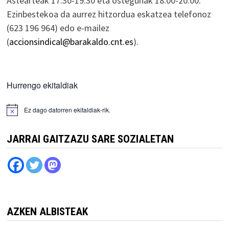
Astearteak 17:30-19:30 eta ostegunak 18:00-20:00.
Ezinbestekoa da aurrez hitzordua eskatzea telefonoz
(623 196 964) edo e-mailez
(
accionsindical@barakaldo.cnt.es
).
Hurrengo ekitaldiak
Ez dago datorren ekitaldiak-rik.
JARRAI GAITZAZU SARE SOZIALETAN
AZKEN ALBISTEAK