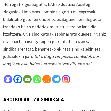
Horregatik guztiagatik, EAEko Justizia Auzitegi
Nagusiak Limpiezas Lombide zigortu du enpresak
bidalitako gutunen ondorioz bizilagunen erkidegoetan
izandako bajen ondorioz murriztu zitzaion lanaldia
itzultzera. CNT sindikatuak azpimarratu duenez, “Nahiz
eta epai hau oso garaipen garrantzitsua izan sail
sindikalarentzat, beharrezko ekintza sindikalekin eta
judizialekin j
arraituko dugu Limpiezas Lombidek bere
langileen eskubideak errespetatzen dituen arte”
.
AHOLKULARITZA SINDIKALA