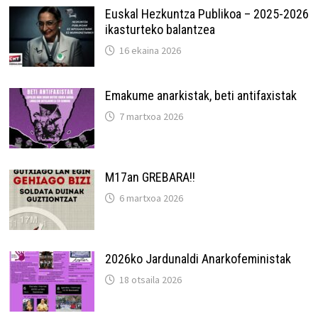
Euskal Hezkuntza Publikoa – 2025-2026
ikasturteko balantzea
16 ekaina 2026
Emakume anarkistak, beti antifaxistak
7 martxoa 2026
M17an GREBARA!!
6 martxoa 2026
2026ko Jardunaldi Anarkofeministak
18 otsaila 2026