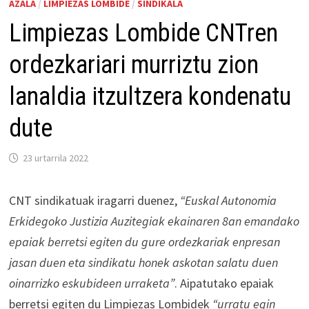
AZALA
/
LIMPIEZAS LOMBIDE
/
SINDIKALA
Limpiezas Lombide CNTren
ordezkariari murriztu zion
lanaldia itzultzera kondenatu
dute
23 urtarrila 2022
CNT sindikatuak iragarri duenez,
“Euskal Autonomia
Erkidegoko Justizia Auzitegiak ekainaren 8an emandako
epaiak berretsi egiten du gure ordezkariak enpresan
jasan duen eta sindikatu honek askotan salatu duen
oinarrizko eskubideen urraketa”
. Aipatutako epaiak
berretsi egiten du Limpiezas Lombidek
“urratu egin