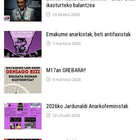
ikasturteko balantzea
16 ekaina 2026
Emakume anarkistak, beti antifaxistak
7 martxoa 2026
M17an GREBARA!!
6 martxoa 2026
2026ko Jardunaldi Anarkofeministak
18 otsaila 2026