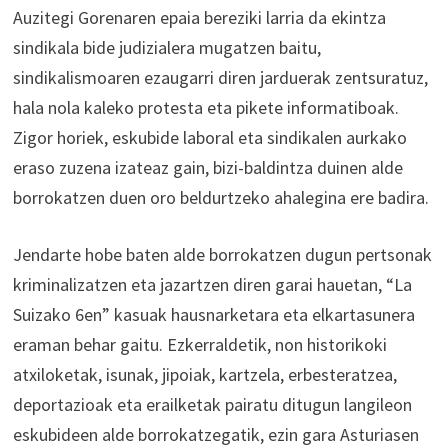
Auzitegi Gorenaren epaia bereziki larria da ekintza
sindikala bide judizialera mugatzen baitu,
sindikalismoaren ezaugarri diren jarduerak zentsuratuz,
hala nola kaleko protesta eta pikete informatiboak.
Zigor horiek, eskubide laboral eta sindikalen aurkako
eraso zuzena izateaz gain, bizi-baldintza duinen alde
borrokatzen duen oro beldurtzeko ahalegina ere badira.
Jendarte hobe baten alde borrokatzen dugun pertsonak
kriminalizatzen eta jazartzen diren garai hauetan, “La
Suizako 6en” kasuak hausnarketara eta elkartasunera
eraman behar gaitu. Ezkerraldetik, non historikoki
atxiloketak, isunak, jipoiak, kartzela, erbesteratzea,
deportazioak eta erailketak pairatu ditugun langileon
eskubideen alde borrokatzegatik, ezin gara Asturiasen