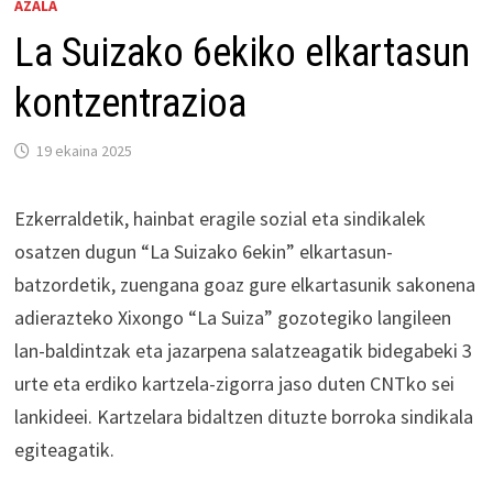
AZALA
La Suizako 6ekiko elkartasun
kontzentrazioa
19 ekaina 2025
Ezkerraldetik, hainbat eragile sozial eta sindikalek
osatzen dugun “La Suizako 6ekin” elkartasun-
batzordetik, zuengana goaz gure elkartasunik sakonena
adierazteko Xixongo “La Suiza” gozotegiko langileen
lan-baldintzak eta jazarpena salatzeagatik bidegabeki 3
urte eta erdiko kartzela-zigorra jaso duten CNTko sei
lankideei. Kartzelara bidaltzen dituzte borroka sindikala
egiteagatik.