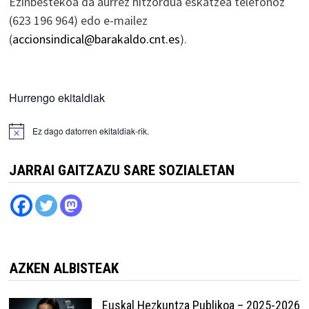
Ezinbestekoa da aurrez hitzordua eskatzea telefonoz
(623 196 964) edo e-mailez
(
accionsindical@barakaldo.cnt.es
).
Hurrengo ekitaldiak
Ez dago datorren ekitaldiak-rik.
JARRAI GAITZAZU SARE SOZIALETAN
AZKEN ALBISTEAK
Euskal Hezkuntza Publikoa – 2025-2026