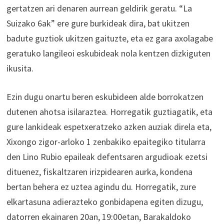
gertatzen ari denaren aurrean geldirik geratu. “La
Suizako 6ak” ere gure burkideak dira, bat ukitzen
badute guztiok ukitzen gaituzte, eta ez gara axolagabe
geratuko langileoi eskubideak nola kentzen dizkiguten
ikusita.
Ezin dugu onartu beren eskubideen alde borrokatzen
dutenen ahotsa isilaraztea. Horregatik guztiagatik, eta
gure lankideak espetxeratzeko azken auziak direla eta,
Xixongo zigor-arloko 1 zenbakiko epaitegiko titularra
den Lino Rubio epaileak defentsaren argudioak ezetsi
dituenez, fiskaltzaren irizpidearen aurka, kondena
bertan behera ez uztea agindu du. Horregatik, zure
elkartasuna adierazteko gonbidapena egiten dizugu,
datorren ekainaren 20an, 19:00etan, Barakaldoko