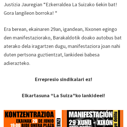
Justizia Jauregian “Ezkerraldea La Suizako 6ekin bat!
Gora langileon borroka! “
Era berean, ekainaren 29an, igandean, Xixonen egingo
den manifestaziorako, Barakaldotik doako autobus bat
aterako dela iragartzen dugu, manifestaziora joan nahi
duten pertsona guztientzat, lankideei babesa
adierazteko.
Errepresio sindikalari ez!
Elkartasuna “La Suiza”ko lankideei!