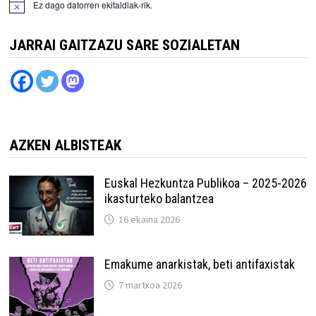
Ez dago datorren ekitaldiak-rik.
JARRAI GAITZAZU SARE SOZIALETAN
AZKEN ALBISTEAK
Euskal Hezkuntza Publikoa – 2025-2026
ikasturteko balantzea
16 ekaina 2026
Emakume anarkistak, beti antifaxistak
7 martxoa 2026