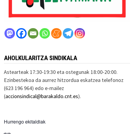
AHOLKULARITZA SINDIKALA
Astearteak 17:30-19:30 eta ostegunak 18:00-20:00.
Ezinbestekoa da aurrez hitzordua eskatzea telefonoz
(623 196 964) edo e-mailez
(
accionsindical@barakaldo.cnt.es
).
Hurrengo ekitaldiak