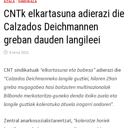
AZALA
/
SINDIKALA
CNTk elkartasuna adierazi die
Calzados Deichmannen
greban dauden langileei
8 urria 2021
CNT sindikatuak
“elkartasuna eta babesa”
adierazi die
“Calzados Deichmanneko langile guztiei, hilaren 29an
greba mugagabea hasi baitzuten multinazionalak
Bilbondo merkataritza-guneko denda itxiko zuela eta
langile guztiak kaleratuko zituela iragarri ondoren”
.
Zentral anarkosozialistarentzat,
“kaleratze horiek