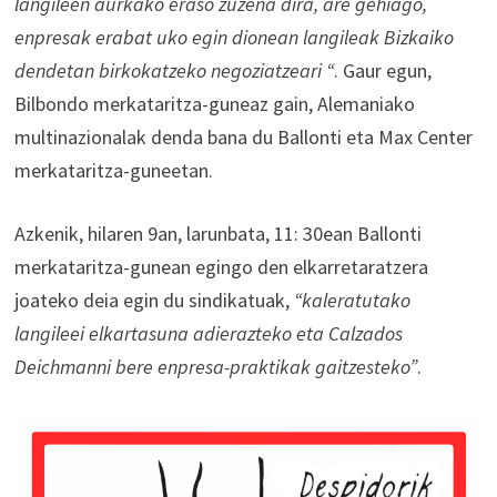
langileen aurkako eraso zuzena dira, are gehiago,
enpresak erabat uko egin dionean langileak Bizkaiko
dendetan birkokatzeko negoziatzeari “
. Gaur egun,
Bilbondo merkataritza-guneaz gain, Alemaniako
multinazionalak denda bana du Ballonti eta Max Center
merkataritza-guneetan.
Azkenik, hilaren 9an, larunbata, 11: 30ean Ballonti
merkataritza-gunean egingo den elkarretaratzera
joateko deia egin du sindikatuak,
“kaleratutako
langileei elkartasuna adierazteko eta Calzados
Deichmanni bere enpresa-praktikak gaitzesteko”
.