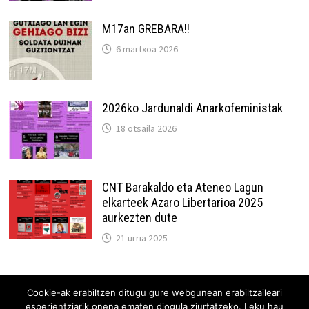
M17an GREBARA!!
6 martxoa 2026
2026ko Jardunaldi Anarkofeministak
18 otsaila 2026
CNT Barakaldo eta Ateneo Lagun
elkarteek Azaro Libertarioa 2025
aurkezten dute
21 urria 2025
Cookie-ak erabiltzen ditugu gure webgunean erabiltzaileari
esperientziarik onena ematen diogula ziurtatzeko. Leku hau