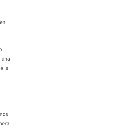
 en
n
r una
e la
 nos
beral