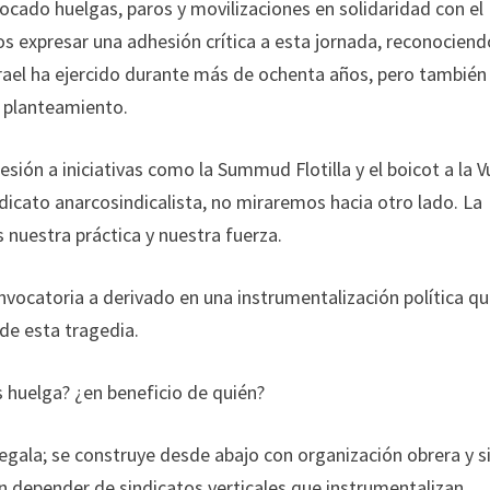
ocado huelgas, paros y movilizaciones en solidaridad con el
s expresar una adhesión crítica a esta jornada, reconociend
srael ha ejercido durante más de ochenta años, pero también
l planteamiento.
esión a iniciativas como la Summud Flotilla y el boicot a la V
icato anarcosindicalista, no miraremos hacia otro lado. La
s nuestra práctica y nuestra fuerza.
nvocatoria a derivado en una instrumentalización política q
de esta tragedia.
 huelga? ¿en beneficio de quién?
egala; se construye desde abajo con organización obrera y s
n depender de sindicatos verticales que instrumentalizan