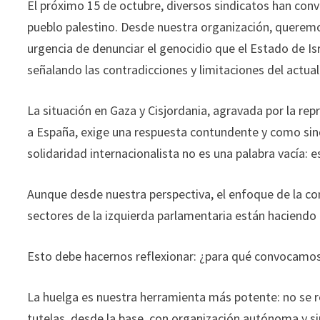
El próximo 15 de octubre, diversos sindicatos han conv
pueblo palestino. Desde nuestra organización, queremo
urgencia de denunciar el genocidio que el Estado de I
señalando las contradicciones y limitaciones del actua
La situación en Gaza y Cisjordania, agravada por la repr
a España, exige una respuesta contundente y como sind
solidaridad internacionalista no es una palabra vacía: e
Aunque desde nuestra perspectiva, el enfoque de la co
sectores de la izquierda parlamentaria están haciendo 
Esto debe hacernos reflexionar: ¿para qué convocamos
La huelga es nuestra herramienta más potente: no se r
tutelas, desde la base, con organización autónoma y si