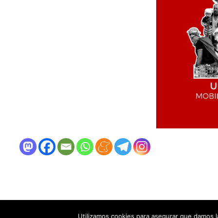
Funciona con
WordPress
y
Bam
.
Utilizamos cookies para asegurar que damos la