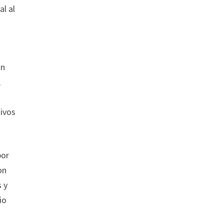
l al
an
,
tivos
por
on
s y
io