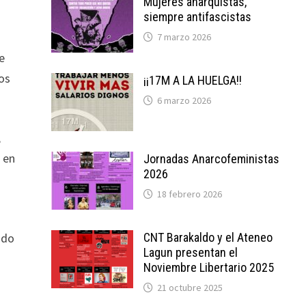
Mujeres anarquistas,
siempre antifascistas
7 marzo 2026
e
los
¡¡17M A LA HUELGA!!
6 marzo 2026
,
 en
Jornadas Anarcofeministas
2026
18 febrero 2026
ado
CNT Barakaldo y el Ateneo
Lagun presentan el
Noviembre Libertario 2025
21 octubre 2025