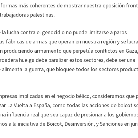
 formas más coherentes de mostrar nuestra oposición fronta
trabajadoras palestinas.
la lucha contra el genocidio no puede limitarse a paros
 las fábricas de armas que operan en nuestra región y se lucr
en produciendo armamento que perpetúa conflictos en Gaza
erdadera huelga debe paralizar estos sectores, debe ser una
e alimenta la guerra, que bloquee todos los sectores produc
empresas implicadas en el negocio bélico, consideramos que 
zar La Vuelta a España, como todas las acciones de boicot s
na influencia real que sea capaz de presionar a los gobierno
s a la iniciativa de Boicot, Desinversión, y Sanciones en jun