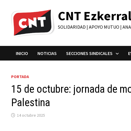
Saltar
CNT Ezkerra
al
contenido
SOLIDARIDAD | APOYO MUTUO | AN
INICIO
NOTICIAS
SECCIONES SINDICALES
E
PORTADA
15 de octubre: jornada de mo
Palestina
14 octubre 2025