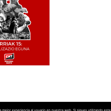
 mejor experiencia al usuario en nuestra web. Si sigues utilizando est