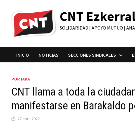
Saltar
CNT Ezkerra
al
contenido
SOLIDARIDAD | APOYO MUTUO | AN
INICIO
NOTICIAS
SECCIONES SINDICALES
E
PORTADA
CNT llama a toda la ciudadan
manifestarse en Barakaldo p
27 abril 2022