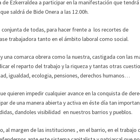
de Ezkerraldea a participar en la manifestación que tendrá
que saldrá de Bide Onera a las 12.00h.
 conjunta de todas, para hacer frente a los recortes de
ase trabajadora tanto en el ámbito laboral como social.
d y una comarca obrera como la nuestra, castigada con las m
dicar el reparto del trabajo y la riqueza y tantas otras cuesti
dad, igualdad, ecologia, pensiones, derechos humanos…
que quieren impedir cualquier avance en la conquista de der
ipar de una manera abierta y activa en éste día tan importa
didas, dandoles visibilidad en nuestros barrios y pueblos.
l margen de las instituciones , en el barrio, en el trabajo 
efendernos ante este sistema capitalista y patriarcal que no