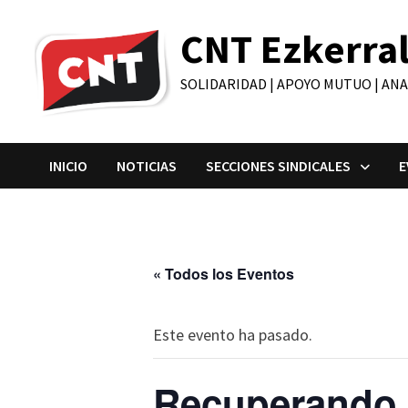
Saltar
CNT Ezkerra
al
contenido
SOLIDARIDAD | APOYO MUTUO | AN
INICIO
NOTICIAS
SECCIONES SINDICALES
E
« Todos los Eventos
Este evento ha pasado.
Recuperando 