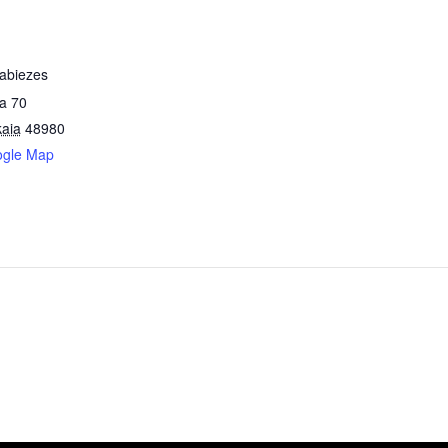
abiezes
a 70
kaia
48980
ogle Map