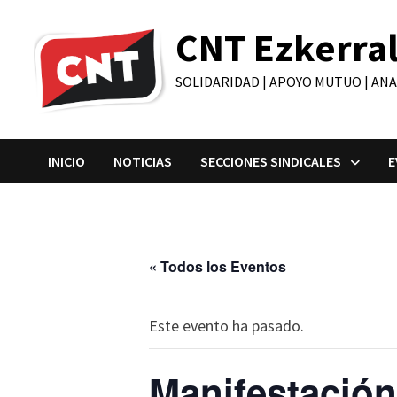
Saltar
CNT Ezkerra
al
contenido
SOLIDARIDAD | APOYO MUTUO | AN
INICIO
NOTICIAS
SECCIONES SINDICALES
E
« Todos los Eventos
Este evento ha pasado.
Manifestación